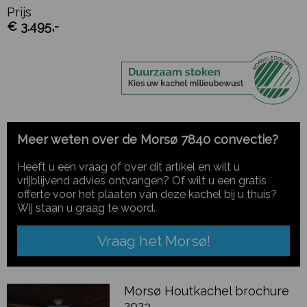
Prijs
€ 3.495,-
Meer weten over de Morsø 7840 convectie?
Heeft u een vraag of over dit artikel en wilt u
vrijblijvend advies ontvangen? Of wilt u een gratis
offerte voor het plaaten van deze kachel bij u thuis?
Wij staan u graag te woord.
Vraag het Morsø!
Morsø Houtkachel brochure
2023