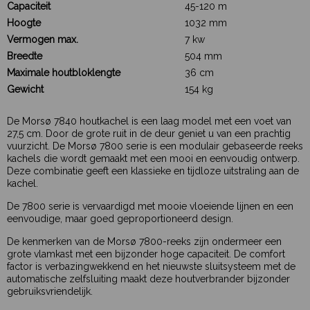
Capaciteit
45-120 m
Hoogte
1032 mm
Vermogen max.
7 kw
Breedte
504 mm
Maximale houtbloklengte
36 cm
Gewicht
154 kg
De Morsø 7840 houtkachel is een laag model met een voet van
27,5 cm. Door de grote ruit in de deur geniet u van een prachtig
vuurzicht. De Morsø 7800 serie is een modulair gebaseerde reeks
kachels die wordt gemaakt met een mooi en eenvoudig ontwerp.
Deze combinatie geeft een klassieke en tijdloze uitstraling aan de
kachel.
De 7800 serie is vervaardigd met mooie vloeiende lijnen en een
eenvoudige, maar goed geproportioneerd design.
De kenmerken van de Morsø 7800-reeks zijn ondermeer een
grote vlamkast met een bijzonder hoge capaciteit. De comfort
factor is verbazingwekkend en het nieuwste sluitsysteem met de
automatische zelfsluiting maakt deze houtverbrander bijzonder
gebruiksvriendelijk.