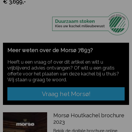
€ 3.699,-
Meer weten over de Morsø 7893?
Heeft u een vraag of over dit artikel en wilt u
vrijblijvend advies ontvangen? Of wilt u een gratis
offerte voor het plaaten van deze kachel bij u thuis?
Wij staan u graag te woord.
Vraag het Morsø!
Morsø Houtkachel brochure
2023
Bekijk de digitale brochure online