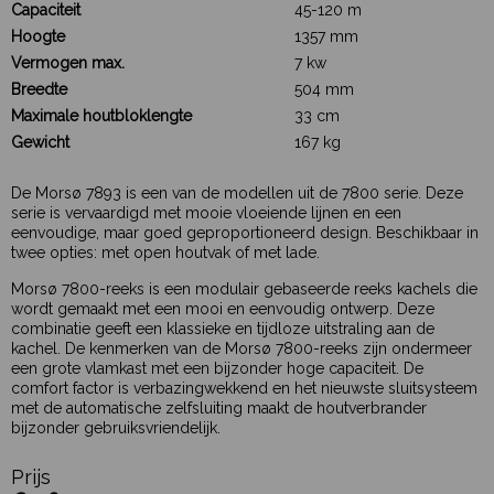
Capaciteit
45-120 m
Hoogte
1357 mm
Vermogen max.
7 kw
Breedte
504 mm
Maximale houtbloklengte
33 cm
Gewicht
167 kg
De Morsø 7893 is een van de modellen uit de 7800 serie. Deze
serie is vervaardigd met mooie vloeiende lijnen en een
eenvoudige, maar goed geproportioneerd design. Beschikbaar in
twee opties: met open houtvak of met lade.
Morsø 7800-reeks is een modulair gebaseerde reeks kachels die
wordt gemaakt met een mooi en eenvoudig ontwerp. Deze
combinatie geeft een klassieke en tijdloze uitstraling aan de
kachel. De kenmerken van de Morsø 7800-reeks zijn ondermeer
een grote vlamkast met een bijzonder hoge capaciteit. De
comfort factor is verbazingwekkend en het nieuwste sluitsysteem
met de automatische zelfsluiting maakt de houtverbrander
bijzonder gebruiksvriendelijk.
Prijs